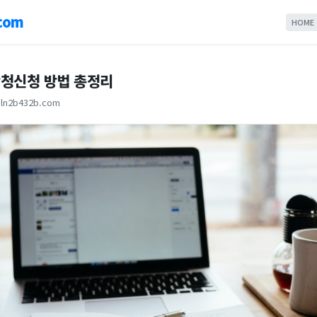
com
HOME
청신청 방법 총정리
ln2b432b.com