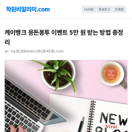
학원비알리미.com
HOME
정보창고
인포탑
케이뱅크 용돈봉투 이벤트 5만 원 받는 방법 총정
리
xn--oy2b25bmwcz3ln2b432b.com