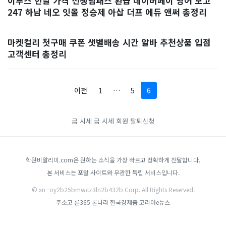
이투스 한달 가격 선생님패스 환급 네이버페이 영어 모고
247 하남 네오 잇올 정승제 아삽 더프 에듀 앤써 총정리
마켓컬리 첫구매 쿠폰 샛별배송 시간 알바 추천상품 입점
고객센터 총정리
이전
1
…
5
6
금 시세
금 시세
회원 탈퇴신청
학원비알리미.com은 원하는 소식을 가장 빠르고 정확하게 전달합니다.
본 서비스는 포털 사이트와 무관한 독립 서비스입니다.
© xn--oy2b25bmwcz3ln2b432b Corp. All Rights Reserved.
주소고
론365
론나라
한국경제줌
코리아e뉴스