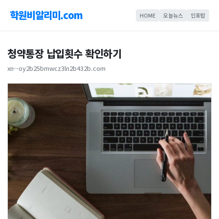
학원비알리미.com
HOME
오늘뉴스
인포탑
청약통장 납입횟수 확인하기
xn--oy2b25bmwcz3ln2b432b.com