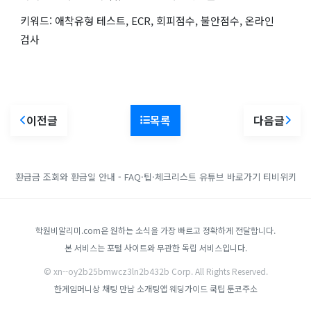
키워드: 애착유형 테스트, ECR, 회피점수, 불안점수, 온라인
검사
이전글
목록
다음글
환급금 조회와 환급일 안내 - FAQ·팁·체크리스트
유튜브 바로가기
티비위키
학원비알리미.com은 원하는 소식을 가장 빠르고 정확하게 전달합니다.
본 서비스는 포털 사이트와 무관한 독립 서비스입니다.
© xn--oy2b25bmwcz3ln2b432b Corp. All Rights Reserved.
한게임머니상
채팅 만남 소개팅앱
웨딩가이드
쿡팁
툰코주소