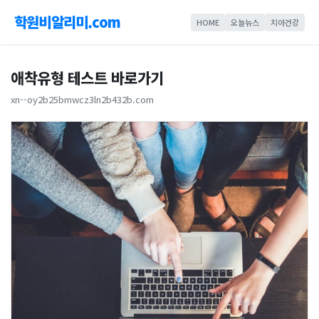
학원비알리미.com
HOME
오늘뉴스
치아건강
애착유형 테스트 바로가기
xn--oy2b25bmwcz3ln2b432b.com