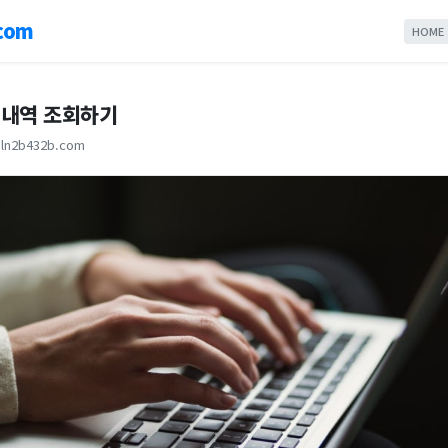
com
HOME
제내역 조회하기
ln2b432b.com