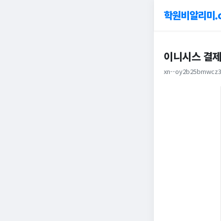
학원비알리미.
이니시스 결
xn--oy2b25bmwcz3