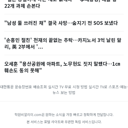
22개 과제 손본다
"남성 둘 쓰러진 채" 결국 사망…숨지기 전 SOS 보냈다
'손흥민 절친' 천재의 끝없는 추락…카지노서 3억 날린 알
리, 英 2부에서 '...
오세훈 "용산공원에 아파트, 노무현도 짓지 말랬다…1㎝
훼손도 동의 못해"
대한통운 운송장번호 배송조회
실시간 TV 무료 시청 방법
실시간 TV로 스포츠·예능·
뉴스 보는 방법
학원비알리미.com은 원하는 소식을 가장 빠르고 정확하게 전달합니다.
본 서비스는 포털 사이트와 무관한 독립 서비스입니다.