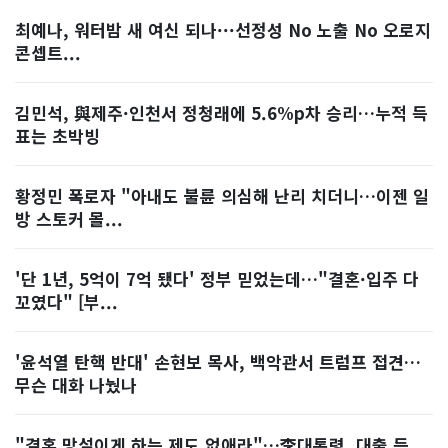
최예나, 워터밤 새 여신 되나···선정성 No 노출 No 오로지
콘셉트...
김민석, 與제주·인천서 정청래에 5.6%p차 승리…누적 득
표는 초박빙
황정민 폭로자 "아내도 불륜 의심해 난리 치더니…이젠 일
방 스토커 몰...
'단 1년, 5억이 7억 됐다' 정부 믿었는데…"결혼·입주 다
꼬였다" [부...
'윤석열 탄핵 반대' 손현보 목사, 백악관서 트럼프 접견…
무슨 대화 나눴나
"결혼 망설이게 하는 제도 없애라"…李대통령, 대출 등