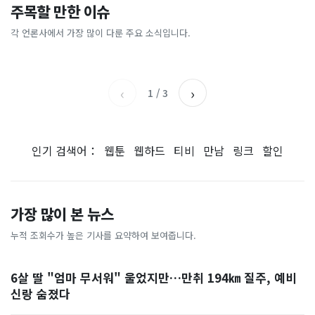
블룸버그 “SK하이닉스, 中 충
면목동서 60대 지인끼리 칼부
주목할 만한 이슈
전기는 돌아왔지만…"굉음에
‘매우 강’ 태풍 돌핀 서진…한
칭 공장 지분 매각 검토”…
림, 둘 다 사망...새벽에 무슨
밤새 뒤척여"
반도 비껴가지만 강원영동 많
SK “확정된 바 없어”
일
각 언론사에서 가장 많이 다룬 주요 소식입니다.
조선일보
머니투데이
은 비
연합뉴스TV
강원일보
‹
›
1
/
3
인기 검색어：
웹툰
웹하드
티비
만남
링크
할인
가장 많이 본 뉴스
누적 조회수가 높은 기사를 요약하여 보여줍니다.
6살 딸 "엄마 무서워" 울었지만…만취 194㎞ 질주, 예비
신랑 숨졌다