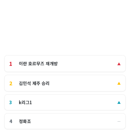
1
이란 호르무즈 재개방
▲
2
김민석 제주 승리
▲
3
k리그1
▲
4
정화조
―