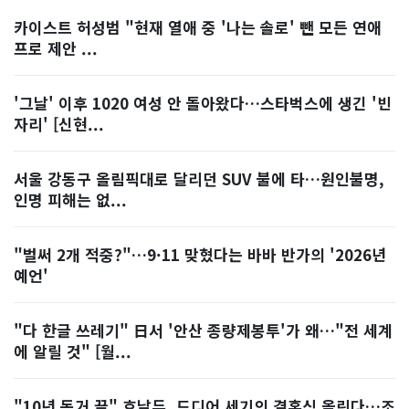
카이스트 허성범 "현재 열애 중 '나는 솔로' 뺀 모든 연애
프로 제안 ...
'그날' 이후 1020 여성 안 돌아왔다…스타벅스에 생긴 '빈
자리' [신현...
서울 강동구 올림픽대로 달리던 SUV 불에 타…원인불명,
인명 피해는 없...
"벌써 2개 적중?"…9·11 맞혔다는 바바 반가의 '2026년
예언'
"다 한글 쓰레기" 日서 '안산 종량제봉투'가 왜…"전 세계
에 알릴 것" [월...
"10년 동거 끝" 호날두, 드디어 세기의 결혼식 올린다…조