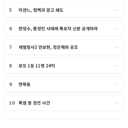
5
리센느, 컴백과 광고 쇄도
―
6
한정수, 황정민 사태에 폭로자 신분 공개하라
―
7
재벌형사2 안보현, 정은채와 공조
―
8
로또 1등 11명 24억
―
9
면목동
―
10
폭염 중 정전 사건
―