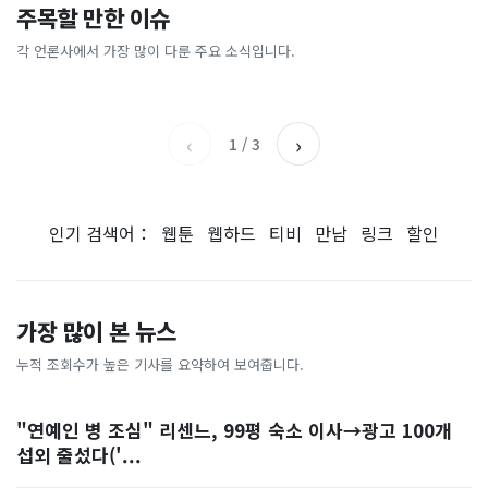
'축협 성접대' 해외도 발칵…
명품 옷 집어 가방에…백화점
주목할 만한 이슈
“이걸 버려? 말아?”···싱크대
"남성 둘 쓰러진 채" 결국 사
일본은 '심판 3명' 실명 공개
돌며 2800만원어치 훔친 중국
구석에서 발견한 3년 묵은 베
망…숨지기 전 SOS 보냈다
인
각 언론사에서 가장 많이 다룬 주요 소식입니다.
JTBC
동아일보
이킹소다·과탄산소다 쓸 수
경향신문
SBS
있을까
‹
›
1
/
3
인기 검색어：
웹툰
웹하드
티비
만남
링크
할인
가장 많이 본 뉴스
누적 조회수가 높은 기사를 요약하여 보여줍니다.
"연예인 병 조심" 리센느, 99평 숙소 이사→광고 100개
섭외 줄섰다('...