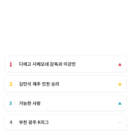
1
디에고 시메오네 감독과 이강인
▲
2
김민석 제주 인천 승리
▲
3
가능한 사랑
▲
4
부천 광주 K리그
―