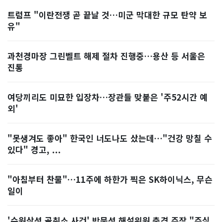
트럼프 "이란전쟁 곧 끝날 것…미군 막대한 규모 탄약 보
유"
과천경마장 그린벨트 해제 절차 진행중…용산 등 서울은
진통
여당끼리도 미묘한 입장차…장관들 맞붙은 '주52시간 예
외'
"못생겨도 좋아" 한국인 너도나도 샀는데…"건강 망칠 수
있다" 경고, ...
"아침부터 찬물"…11주에 하한가 찍은 SK하이닉스, 무슨
일이
'수원삼성 골취소 사건' 박문성 해설위원 충격 주장 "주심