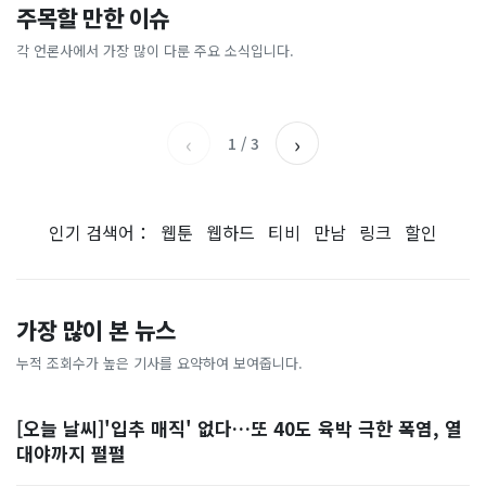
이 대통령 사관학교 통합 발언
"한국 때문에 망했네" 급등해
주목할 만한 이슈
총리 영상에 "대체 뭐냐" 발
'미녀 동반' 40만원 래프팅의
에…“서울대 법대·충암고도
도 아무도 안 산다…코스피 따
칵‥日 배우도 "미친 짓"
실체, 은밀하게…[중국나라]
없애나”
라 출렁이는 日증시
각 언론사에서 가장 많이 다룬 주요 소식입니다.
채널A
아시아경제
MBC
이데일리
‹
›
1
/
3
인기 검색어：
웹툰
웹하드
티비
만남
링크
할인
가장 많이 본 뉴스
누적 조회수가 높은 기사를 요약하여 보여줍니다.
[오늘 날씨]'입추 매직' 없다…또 40도 육박 극한 폭염, 열
대야까지 펄펄