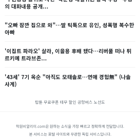
의 대화내용 공개...
"오빠 잠깐 집으로 와"…딸 틱톡으로 유인, 성폭행 복수한
아빠
'이집트 파라오' 살라, 이을용 후배 됐다…리버풀 떠나 튀
르키예 트라브존...
'43세' 7기 옥순 "아직도 모태솔로…연애 경험無" (나솔
사계)
탑툰 무료쿠폰
테무 할인
공항버스 노선도
학원비알리미.com은 원하는 소식을 가장 빠르고 정확하게 전달합니다.
본 서비스는 포털 사이트와 무관한 독립 서비스입니다.