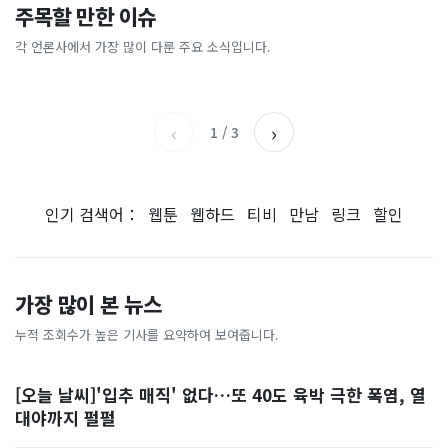
이 대통령 사관학교 통합 발언
"한국 때문에 망했네" 급등해
주목할 만한 이슈
총리 영상에 "대체 뭐냐" 발
'미녀 동반' 40만원 래프팅의
에…“서울대 법대·충암고도
도 아무도 안 산다…코스피 따
칵‥日 배우도 "미친 짓"
실체, 은밀하게…[중국나라]
없애나”
라 출렁이는 日증시
각 언론사에서 가장 많이 다룬 주요 소식입니다.
채널A
아시아경제
MBC
이데일리
‹
›
1
/
3
인기 검색어：
웹툰
웹하드
티비
만남
링크
할인
가장 많이 본 뉴스
누적 조회수가 높은 기사를 요약하여 보여줍니다.
[오늘 날씨]'입추 매직' 없다…또 40도 육박 극한 폭염, 열
대야까지 펄펄