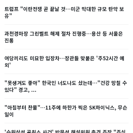
트럼프 "이란전쟁 곧 끝날 것…미군 막대한 규모 탄약 보
유"
과천경마장 그린벨트 해제 절차 진행중…용산 등 서울은
진통
여당끼리도 미묘한 입장차…장관들 맞붙은 '주52시간 예
외'
"못생겨도 좋아" 한국인 너도나도 샀는데…"건강 망칠 수
있다" 경고, ...
"아침부터 찬물"…11주에 하한가 찍은 SK하이닉스, 무슨
일이
'수원삼성 골취소 사건' 박문성 해설위원 충격 주장 "주심