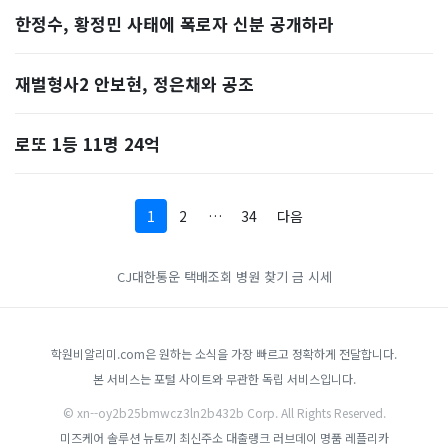
한정수, 황정민 사태에 폭로자 신분 공개하라
재벌형사2 안보현, 정은채와 공조
로또 1등 11명 24억
1
2
…
34
다음
CJ대한통운 택배조회
병원 찾기
금 시세
학원비알리미.com은 원하는 소식을 가장 빠르고 정확하게 전달합니다.
본 서비스는 포털 사이트와 무관한 독립 서비스입니다.
© xn--oy2b25bmwcz3ln2b432b Corp. All Rights Reserved.
미즈케어 솔루션
뉴토끼 최신주소
대출랭크
러브데이
명품 레플리카